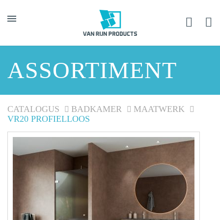
ASSORTIMENT
CATALOGUS
BADKAMER
MAATWERK
VR20 PROFIELLOOS