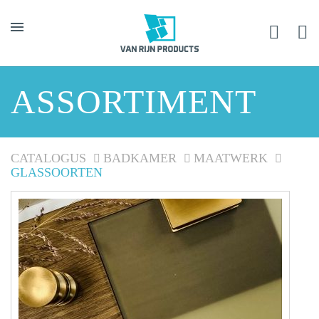
ASSORTIMENT
CATALOGUS
BADKAMER
MAATWERK
GLASSOORTEN