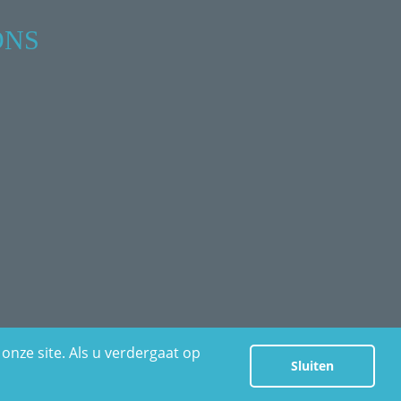
ONS
onze site. Als u verdergaat op
Sluiten
© 2018 Van Rijn Products