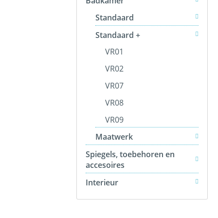
Badkamer
Standaard
Standaard +
VR01
VR02
VR07
VR08
VR09
Maatwerk
Spiegels, toebehoren en
accesoires
Interieur