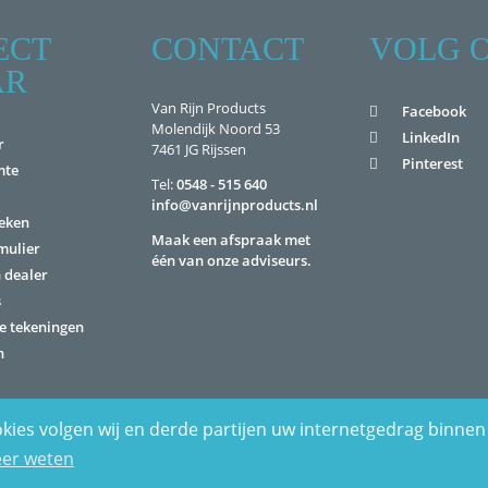
ECT
CONTACT
VOLG 
AR
Van Rijn Products
Facebook
Molendijk Noord 53
LinkedIn
r
7461 JG Rijssen
Pinterest
mte
Tel:
0548 - 515 640
info@vanrijnproducts.nl
eken
Maak een afspraak met
mulier
één van onze adviseurs.
n dealer
s
e tekeningen
n
kies volgen wij en derde partijen uw internetgedrag binnen 
tatement
Zoeken
er weten