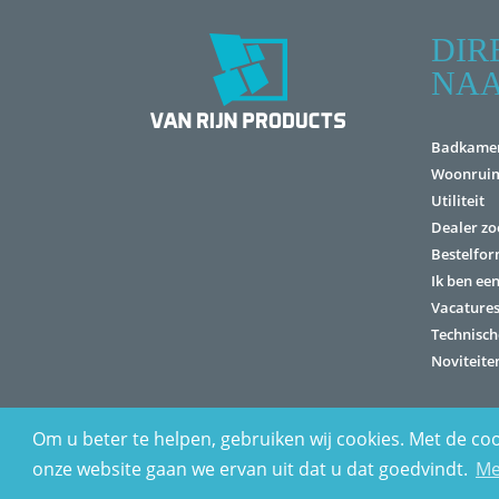
DIR
NA
Badkame
Woonrui
Utiliteit
Dealer zo
Bestelfor
Ik ben ee
Vacature
Technisch
Noviteite
Om u beter te helpen, gebruiken wij cookies. Met de coo
Home
Disclaimer
Algemene voorwaarden
Privacy S
onze website gaan we ervan uit dat u dat goedvindt.
Me