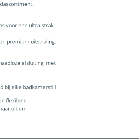
rdassortiment.
las voor een ultra-strak
een premium uitstraling.
aadloze afsluiting, met
nd bij elke badkamerstijl
n flexibele
 naar ultiem