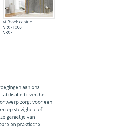
vijfhoek cabine
VR071000
VR07
voegingen aan ons
tabilisatie bóven het
 ontwerp zorgt voor een
ren op stevigheid of
ze geniet je van
are en praktische