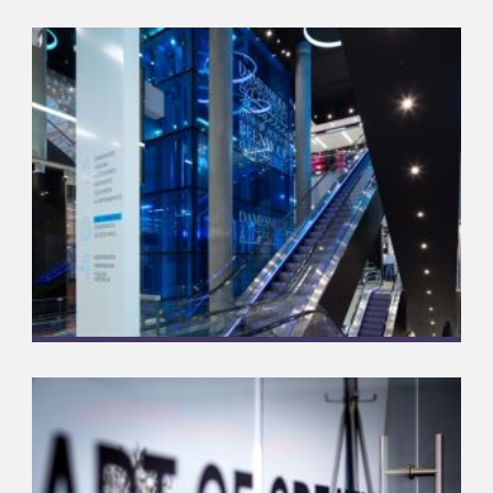
Street One
Hardglazen winkelpui
Meer informatie
Grote winkelketen
Balustrades & Scheidingswanden