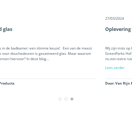
27/03/2024
Oplevering Landal Hof van Saksen
Wij zijn trots op het resultaat van de upgrades bij de boerderijen op Landal
GreenParks Hof van Saksen! De Luxe en Luxe Wellness boerderijen hebben
nu een extra ruime badkamer met Finse...
Lees verder
Door: Van Rijn Products