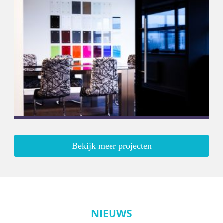
maatwerk entreedeur
Meer informatie
Bekijk meer projecten
Van Rijn Hoofdkantoor
Complete glasoplossingen
Meer informatie
NIEUWS