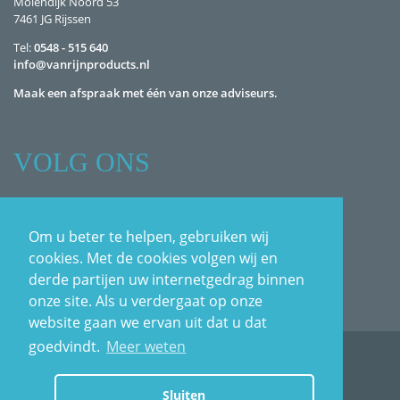
Molendijk Noord 53
7461 JG Rijssen
Tel:
0548 - 515 640
info@vanrijnproducts.nl
Maak een afspraak met één van onze adviseurs.
VOLG ONS
Facebook
Om u beter te helpen, gebruiken wij
LinkedIn
cookies. Met de cookies volgen wij en
Pinterest
derde partijen uw internetgedrag binnen
onze site. Als u verdergaat op onze
website gaan we ervan uit dat u dat
goedvindt.
Meer weten
Home
Disclaimer
Algemene voorwaarden
Privacy Statement
Zoeken
Sluiten