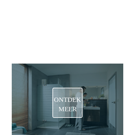
TOEBEHOREN
EN
ACCESOIRES
ONTDEK
MEER