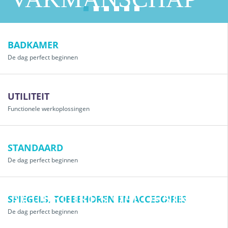
Bekijk onze badkamers
BADKAMER
UTILITEIT OPLOSSINGEN
De dag perfect beginnen
UTILITEIT
STANDAARD OPLOSSINGEN
Functionele werkoplossingen
STANDAARD
SPIEGELS, TOEBEHOREN EN
De dag perfect beginnen
ACCESOIRES OPLOSSINGEN
SPIEGELS, TOEBEHOREN EN ACCESOIRES
INTERIEUR OPLOSSINGEN
De dag perfect beginnen