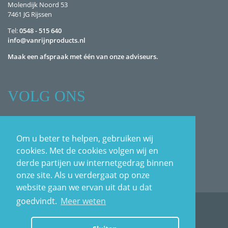
Molendijk Noord 53
7461 JG Rijssen
Tel:
0548 - 515 640
info@vanrijnproducts.nl
Maak een afspraak met één van onze adviseurs.
VOLG ONS
Facebook
LinkedIn
Om u beter te helpen, gebruiken wij
Pinterest
cookies. Met de cookies volgen wij en
derde partijen uw internetgedrag binnen
onze site. Als u verdergaat op onze
website gaan we ervan uit dat u dat
goedvindt.
Meer weten
Home
Disclaimer
Algemene voorwaarden
Privacy Statement
Zoeken